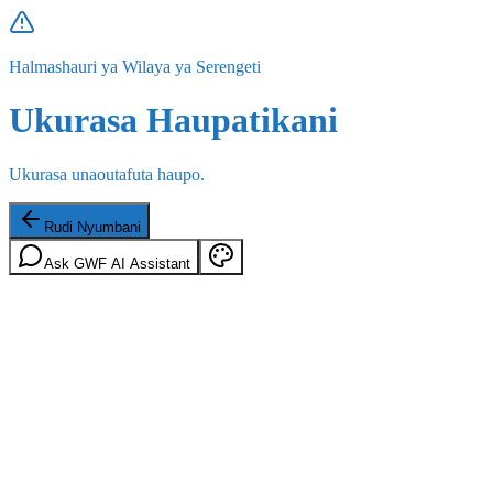
Halmashauri ya Wilaya ya Serengeti
Ukurasa Haupatikani
Ukurasa unaoutafuta haupo.
Rudi Nyumbani
Ask GWF AI Assistant