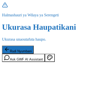
Halmashauri ya Wilaya ya Serengeti
Ukurasa Haupatikani
Ukurasa unaoutafuta haupo.
Rudi Nyumbani
Ask GWF AI Assistant