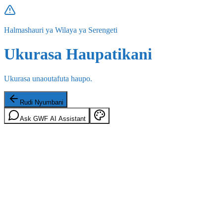
Halmashauri ya Wilaya ya Serengeti
Ukurasa Haupatikani
Ukurasa unaoutafuta haupo.
Rudi Nyumbani
Ask GWF AI Assistant